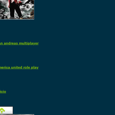
an andreas multiplayer
erica united role play
icio