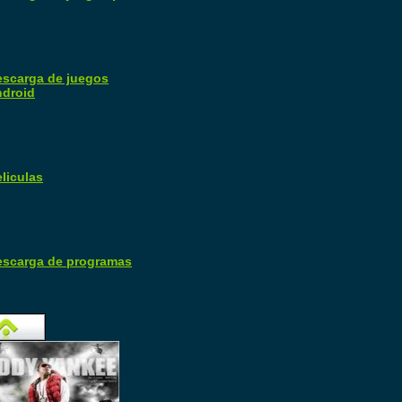
escarga de juegos
ndroid
liculas
escarga de programas