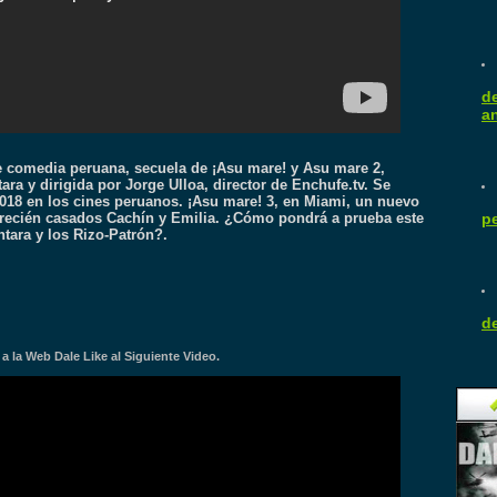
d
a
e comedia peruana, secuela de ¡Asu mare! y Asu mare 2,
ra y dirigida por Jorge Ulloa, director de Enchufe.tv. Se
018 en los cines peruanos. ¡Asu mare! 3, en Miami, un nuevo
pe
os recién casados Cachín y Emilia. ¿Cómo pondrá a prueba este
ntara y los Rizo-Patrón?.
d
 la Web Dale Like al Siguiente Video.