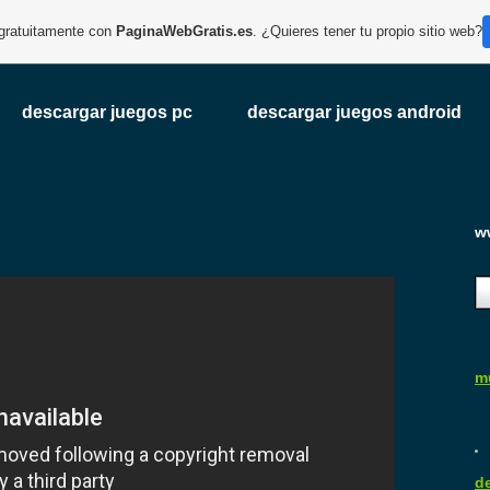
 gratuitamente con
PaginaWebGratis.es
. ¿Quieres tener tu propio sitio web?
descargar juegos pc
descargar juegos android
w
m
d