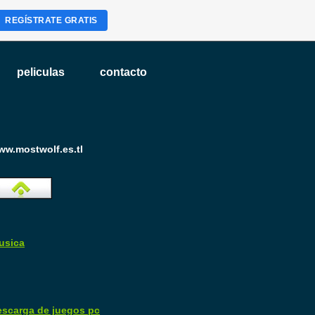
REGÍSTRATE GRATIS
peliculas
contacto
ww.mostwolf.es.tl
usica
escarga de juegos pc