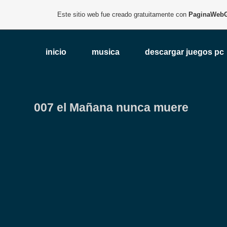
Este sitio web fue creado gratuitamente con
PaginaWebG
inicio
musica
descargar juegos pc
007 el Mañana nunca muere